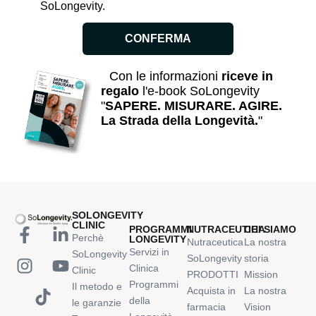
SoLongevity.
CONFERMA
Con le informazioni
riceve in
regalo
l'e-book SoLongevity
"
SAPERE. MISURARE. AGIRE.
La Strada della Longevità.
"
SOLONGEVITY
CLINIC
PROGRAMMI
NUTRACEUTICA
CHI SIAMO
Perchè
LONGEVITY
Nutraceutica
La nostra
Servizi in
SoLongevity
SoLongevity
storia
Clinica
Clinic
PRODOTTI
Mission
Programmi
Il metodo e
Acquista in
La nostra
della
le garanzie
farmacia
Vision