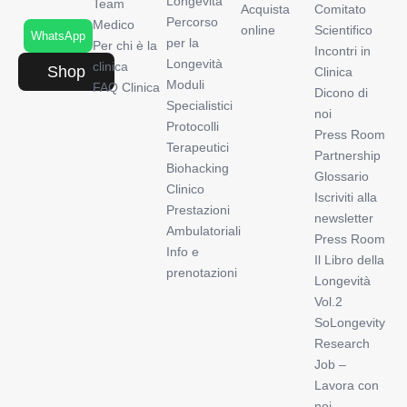
Longevità
Team
Acquista
Comitato
Percorso
Medico
online
Scientifico
WhatsApp
per la
Per chi è la
Incontri in
Longevità
clinica
Shop
Clinica
Moduli
FAQ Clinica
Dicono di
Specialistici
noi
Protocolli
Press Room
Terapeutici
Partnership
Biohacking
Glossario
Clinico
Iscriviti alla
Prestazioni
newsletter
Ambulatoriali
Press Room
Info e
Il Libro della
prenotazioni
Longevità
Vol.2
SoLongevity
Research
Job –
Lavora con
noi