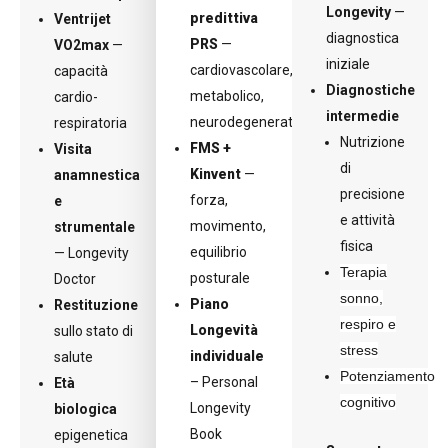
Longevity
—
predittiva
Ventrijet
diagnostica
PRS
—
VO2max
—
iniziale
cardiovascolare,
capacità
Diagnostiche
metabolico,
cardio-
intermedie
neurodegenerativo
respiratoria
Nutrizione
FMS +
Visita
di
Kinvent
—
anamnestica
precisione
forza,
e
e attività
movimento,
strumentale
fisica
equilibrio
— Longevity
Terapia
posturale
Doctor
sonno,
Piano
Restituzione
respiro e
Longevità
sullo stato di
stress
individuale
salute
Potenziamento
– Personal
Età
cognitivo
Longevity
biologica
Book
epigenetica