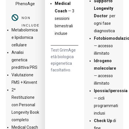
Supporto
Medical
PhenoAge
Longevity
Coach
— 3
Doctor
per
NON
sessioni
ogni fase
INCLUDE
bimestrali
Metabolomica
diagnostica
incluse
e lipidomica
Fotobiomodulazi
cellulare
— accesso
Test GrimAge
Analisi
illimitato
età biologica
genetica
Idrogeno
epigenetica
predittiva PRS
molecolare
facoltativo.
Valutazione
— accesso
FMS + Kinvent
illimitato
2ª
Ipossia/iperossia
Restituzione
— cicli
con Personal
programmati
Longevity Book
inclusi
completo
Check Up
di
Medical Coach
fine