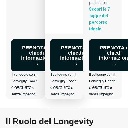
particolari.
Scopri le 7
tappe del
percorso
ideale
PRENOTA o
PRENOTA o
PRENOTA 
chiedi
chiedi
chiedi
informazioni
informazioni
informazion
→
→
→
Il colloquio con il
Il colloquio con il
Il colloquio con il
Lonvegity Coach
Lonvegity Coach
Lonvegity Coach
è GRATUITO e
è GRATUITO e
è GRATUITO e
senza impegno.
senza impegno.
senza impegno.
Il Ruolo del Longevity