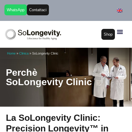
WhatsApp
Contattaci
Shop
Home
»
Clinica
»
SoLongevity Clinic
Perchè
SoLongevity Clinic
La SoLongevity Clinic:
Precision Longevity™ in