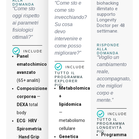
ALLA
“Come sto e
biohacking
DOMANDA
“Come sto
illimitato e
come sto
supporto
oggi rispetto
invecchiando?
Longevity
ai parametri
Su cosa
Doctor per 48
fisiologici
settimane.
devo
ottimali?”
intervenire e
come posso
RISPONDE
ALLA
INCLUDE
migliorare?”
DOMANDA
Panel
“Voglio un
ematochimico
cambiamento
INCLUDE
reale,
avanzato
TUTTO IL
PROGRAMMA
accompagnato,
(65+ analiti)
EXPLORER
PIÙ:
che migliori
Metabolomica
Composizione
corpo e
+
corporea
—
mente.”
lipidomica
DEXA
total
—
body
INCLUDE
TUTTO IL
metabolismo
ECG
·
HRV
·
PROGRAMMA
LONGEVITÀ
cellulare
Spirometria
PIÙ:
Programma
Genetica
·
Hand Grip