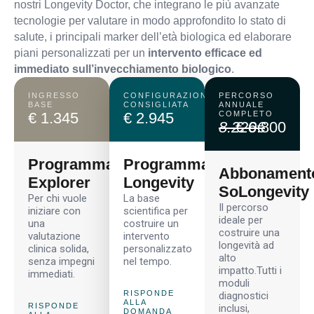
nostri Longevity Doctor, che integrano le più avanzate
tecnologie per valutare in modo approfondito lo stato di
salute, i principali marker dell’età biologica ed elaborare
piani personalizzati per un
intervento efficace ed
immediato sull’invecchiamento biologico
.
INGRESSO
CONFIGURAZIONE
PERCORSO
BASE
CONSIGLIATA
ANNUALE
€ 1.345
€ 2.945
COMPLETO
8.220€
€ 6.800
Programma
Programma
Abbonament
Explorer
Longevity
SoLongevity
Per chi vuole
La base
Il percorso
iniziare con
scientifica per
ideale per
una
costruire un
costruire una
valutazione
intervento
longevità ad
clinica solida,
personalizzato
alto
senza impegni
nel tempo.
impatto.Tutti i
immediati.
moduli
RISPONDE
diagnostici
ALLA
RISPONDE
inclusi,
DOMANDA