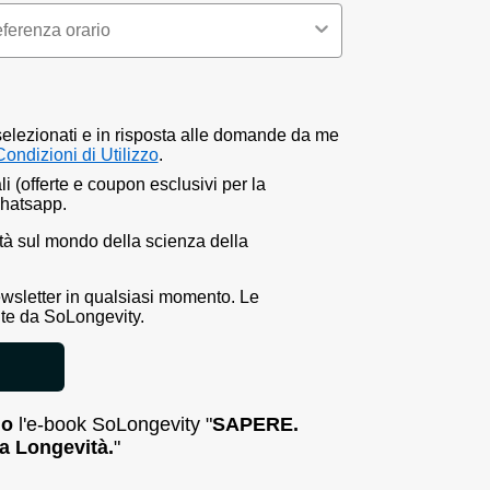
 selezionati e in risposta alle domande da me
Condizioni di Utilizzo
.
 (offerte e coupon esclusivi per la
hatsapp.
tà sul mondo della scienza della Longevità.
tà sul mondo della scienza della
newsletter in qualsiasi momento. Le
nte da SoLongevity.
lo
l'e-book SoLongevity "
SAPERE.
a Longevità.
"