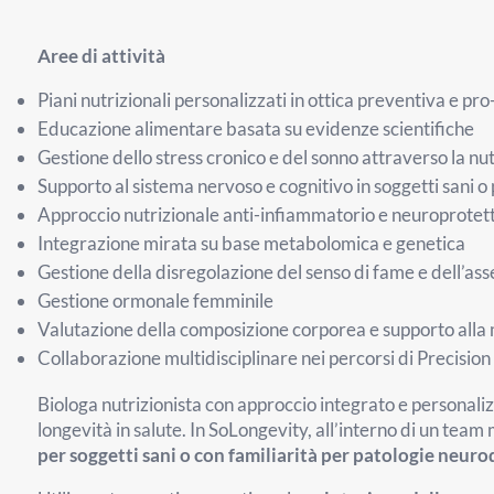
Aree di attività
Piani nutrizionali personalizzati in ottica preventiva e pr
Educazione alimentare basata su evidenze scientifiche
Gestione dello stress cronico e del sonno attraverso la nu
Supporto al sistema nervoso e cognitivo in soggetti sani o
Approccio nutrizionale anti-infiammatorio e neuroprotet
Integrazione mirata su base metabolomica e genetica
Gestione della disregolazione del senso di fame e dell’ass
Gestione ormonale femminile
Valutazione della composizione corporea e supporto all
Collaborazione multidisciplinare nei percorsi di Precisi
Biologa nutrizionista con approccio integrato e personaliz
longevità in salute. In SoLongevity, all’interno di un team
per soggetti sani o con familiarità per patologie neur