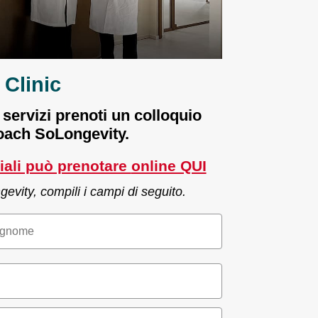
Clinic
 servizi prenoti un colloquio
Coach SoLongevity.
riali può prenotare
online QUI
evity, compili i campi di seguito.