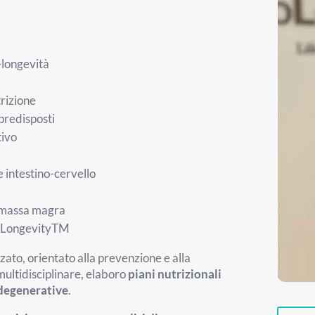
o-longevità
trizione
 predisposti
tivo
e intestino-cervello
a massa magra
on LongevityTM
zato, orientato alla prevenzione e alla
 multidisciplinare, elaboro
piani nutrizionali
odegenerative
.