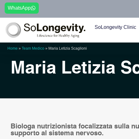
WhatsApp
SoLongevity Clinic
Home
»
Team Medico
»
Maria Letizia Scaglioni
Maria Letizia S
Biologa nutrizionista focalizzata sulla nu
supporto al sistema nervoso.