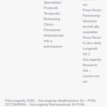
Specialistici
noi
Protocolli
Press Room
Terapeutici
Partnership
Biohacking
Glossario
Clinico
Iscriviti alla
Prestazioni
newsletter
Ambulatoriali
Press Room
Info e
Il Libro della
prenotazioni
Longevità
Vol.2
SoLongevity
Research
Job –
Lavora con
noi
©SoLongevity 2026 – SoLongevity Healthcenters Srl – P.IVA:
10713840964 – SoLongevity Nutraceuticals Srl P.IVA: