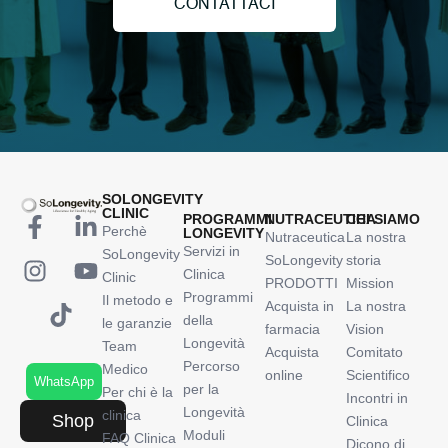
CONTATTACI
SOLONGEVITY
CLINIC
PROGRAMMI
NUTRACEUTICA
CHI SIAMO
Perchè
LONGEVITY
Nutraceutica
La nostra
Servizi in
SoLongevity
SoLongevity
storia
Clinica
Clinic
PRODOTTI
Mission
Programmi
Il metodo e
Acquista in
La nostra
della
le garanzie
farmacia
Vision
Longevità
Team
Acquista
Comitato
Percorso
Medico
online
Scientifico
WhatsApp
per la
Per chi è la
Incontri in
Longevità
clinica
Shop
Clinica
Moduli
FAQ Clinica
Dicono di