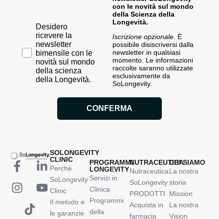
con le novità sul mondo
della Scienza della
Longevità.
Desidero ricevere la newsletter bimensile con le novi
Desidero
ricevere la
Iscrizione opzionale
. È
newsletter
possibile disiscriversi dalla
newsletter in qualsiasi
bimensile con le
momento. Le informazioni
novità sul mondo
raccolte saranno utilizzate
della scienza
esclusivamente da
della Longevità.
SoLongevity.
CONFERMA
SOLONGEVITY
CLINIC
PROGRAMMI
NUTRACEUTICA
CHI SIAMO
Perchè
LONGEVITY
Nutraceutica
La nostra
Servizi in
SoLongevity
SoLongevity
storia
Clinica
Clinic
PRODOTTI
Mission
Programmi
Il metodo e
Acquista in
La nostra
della
le garanzie
farmacia
Vision