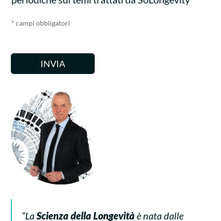
s
a
e
z
* campi obbligatori
l
i
l
o
e
n
d
INVIA
e
i
G
S
D
p
P
u
R
n
*
t
a
*
“La
Scienza della Longevità
è nata dalle