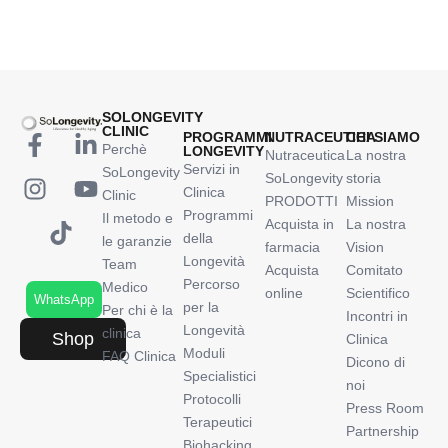
SOLONGEVITY
CLINIC
PROGRAMMI
NUTRACEUTICA
CHI SIAMO
Perchè
LONGEVITY
Nutraceutica
La nostra
Servizi in
SoLongevity
SoLongevity
storia
Clinica
Clinic
PRODOTTI
Mission
Programmi
Il metodo e
Acquista in
La nostra
della
le garanzie
farmacia
Vision
Longevità
Team
Acquista
Comitato
Percorso
Medico
online
Scientifico
WhatsApp
per la
Per chi è la
Incontri in
Longevità
clinica
Shop
Clinica
Moduli
FAQ Clinica
Dicono di
Specialistici
noi
Protocolli
Press Room
Terapeutici
Partnership
Biohacking