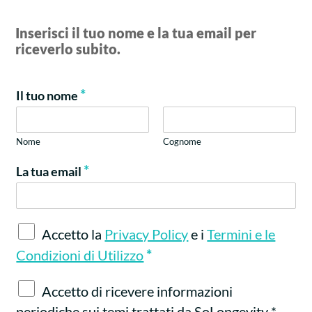
Inserisci il tuo nome e la tua email per
riceverlo subito.
*
Il tuo nome
Nome
Cognome
*
La tua email
A
Accetto la
Privacy Policy
e i
Termini e le
c
*
Condizioni di Utilizzo
c
e
C
Accetto di ricevere informazioni
t
a
t
periodiche sui temi trattati da SoLongevity *