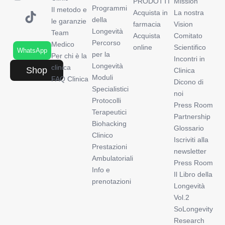
PRODOTTI
Mission
Programmi
Il metodo e
Acquista in
La nostra
della
le garanzie
farmacia
Vision
Longevità
Team
Acquista
Comitato
Percorso
Medico
online
Scientifico
WhatsApp
per la
Per chi è la
Incontri in
Longevità
clinica
Shop
Clinica
Moduli
FAQ Clinica
Dicono di
Specialistici
noi
Protocolli
Press Room
Terapeutici
Partnership
Biohacking
Glossario
Clinico
Iscriviti alla
Prestazioni
newsletter
Ambulatoriali
Press Room
Info e
Il Libro della
prenotazioni
Longevità
Vol.2
SoLongevity
Research