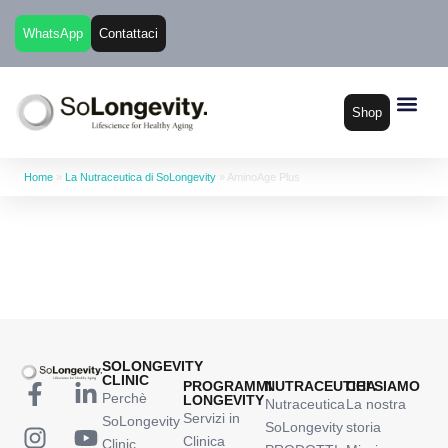
WhatsApp
Contattaci
Shop
Home
»
La Nutraceutica di SoLongevity
»
AminoAge Plus
SOLONGEVITY
CLINIC
PROGRAMMI
NUTRACEUTICA
CHI SIAMO
Perchè
LONGEVITY
Nutraceutica
La nostra
Servizi in
SoLongevity
SoLongevity
storia
Clinica
Clinic