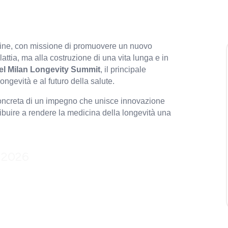
icine, con missione di promuovere un nuovo
attia, ma alla costruzione di una vita lunga e in
el Milan Longevity Summit
, il principale
ngevità e al futuro della salute.
oncreta di un impegno che unisce innovazione
tribuire a rendere la medicina della longevità una
 2026
pa al
ITY SUMMIT