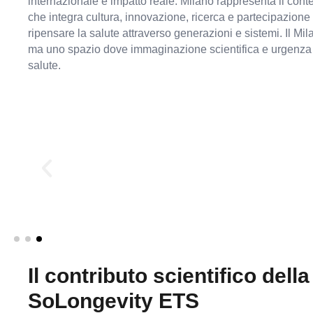
internazionale e impatto reale. Milano rappresenta il cont
che integra cultura, innovazione, ricerca e partecipazione 
ripensare la salute attraverso generazioni e sistemi. Il M
ma uno spazio dove immaginazione scientifica e urgenza soc
salute.
One Health As Th
Our future depends on a One Health
human health, planetary health,
Longevity is no longer siloed in he
sectors, systems, an
Il contributo scientifico del
SoLongevity ETS