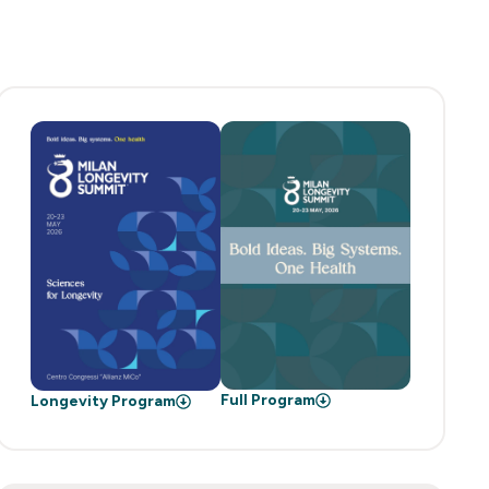
Full Program
Longevity Program