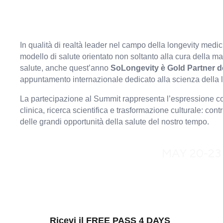
In qualità di realtà leader nel campo della longevity med
modello di salute orientato non soltanto alla cura della mal
salute, anche quest’anno
SoLongevity è Gold Partner d
appuntamento internazionale dedicato alla scienza della lo
La partecipazione al Summit rappresenta l’espressione c
clinica, ricerca scientifica e trasformazione culturale: con
delle grandi opportunità della salute del nostro tempo.
MAY 20-23
Parteci
MILAN LONGEV
Ricevi il FREE PASS 4 DAYS