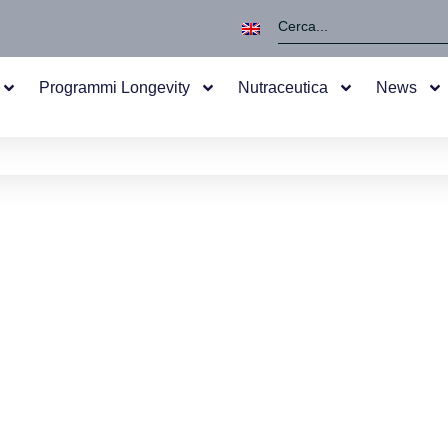
Programmi Longevity
Nutraceutica
News
 Milan Longevity Su