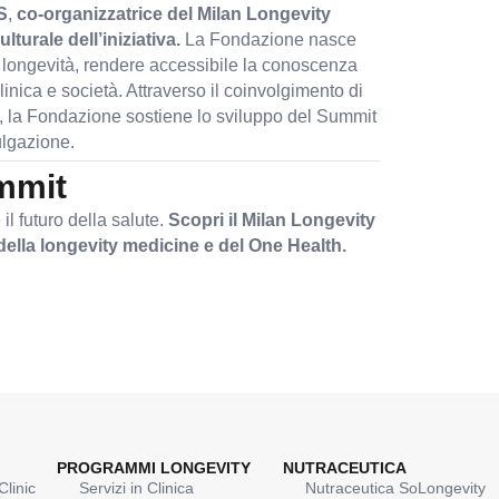
S
,
co-organizzatrice del Milan Longevity
lturale dell’iniziativa.
La Fondazione nasce
la longevità, rendere accessibile la conoscenza
linica e società. Attraverso il coinvolgimento di
oni, la Fondazione sostiene lo sviluppo del Summit
ulgazione.
ummit
il futuro della salute.
Scopri il Milan Longevity
della longevity medicine e del One Health.
PROGRAMMI LONGEVITY
NUTRACEUTICA
linic
Servizi in Clinica
Nutraceutica SoLongevity