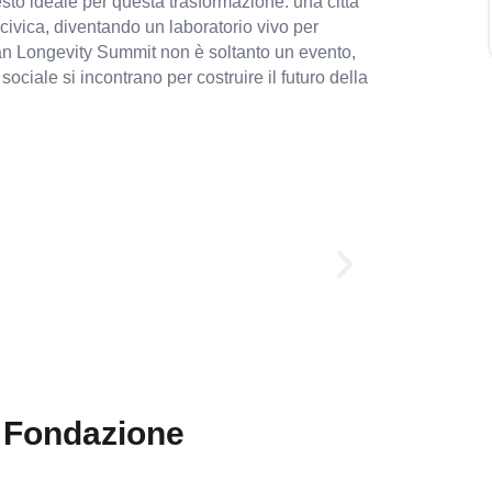
esto ideale per questa trasformazione: una città
civica, diventando un laboratorio vivo per
ilan Longevity Summit non è soltanto un evento,
iale si incontrano per costruire il futuro della
Ret
e Foundation
 approach, one that connects
 and economic resilience.
althcare. It stretches across
d generations.
la Fondazione