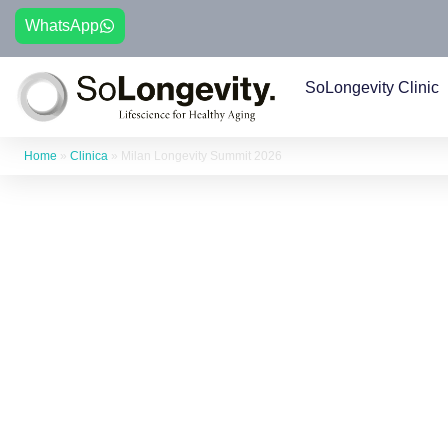
WhatsApp
SoLongevity Clinic
Home
»
Clinica
»
Milan Longevity Summit 2026
SoLongevity
Gold Partner del