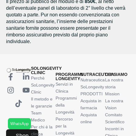
Il prezzo al pubblico del modulo è di
850€
, al netto
dell’eventuale panel di laboratorio di 2° livello che verrà
quotato a parte. Pur non essendo convenzionata con
assicurazioni sanitarie, l’insieme delle prestazioni
sanitarie fornite possono essere presentate per il
rimborso assicurativo previsto dal proprio piano
individuale.
SOLONGEVITY
CLINIC
PROGRAMMI
NUTRACEUTICA
CHI SIAMO
Perchè
LONGEVITY
Nutraceutica
La nostra
Servizi in
SoLongevity
SoLongevity
storia
Clinica
Clinic
PRODOTTI
Mission
Programmi
Il metodo e
Acquista in
La nostra
della
le garanzie
farmacia
Vision
Longevità
Team
Acquista
Comitato
Percorso
Medico
online
Scientifico
WhatsApp
per la
Per chi è la
Incontri in
Longevità
clinica
Shop
Clinica