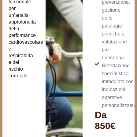
funzionale,
prevenzione,
per
gestione
un’analisi
delle
approfondita
patologie
della
croniche e
performance
valutazione
cardiovascolare
e
pre-
respiratoria
operatoria.
e del
Refertazione
rischio
specialistica
correlato.
immediata con
indicazioni
operative
personalizzate.
Da
850€