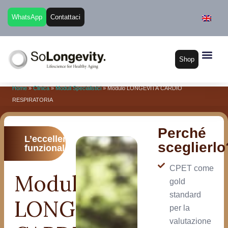
WhatsApp
Contattaci
Shop
Home
»
Clinica
»
Moduli Specialistici
»
Modulo LONGEVITÀ CARDIO
RESPIRATORIA
Perché
L’eccellenza
sceglierlo
funzionale
CPET come
Modulo
gold
standard
LONGEVITÀ
per la
valutazione