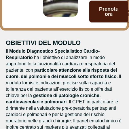
Prenota
Magg
ora
inform
OBIETTIVI DEL MODULO
Il
Modulo Diagnostico Specialistico Cardio-
Respiratorio
ha l’obiettivo di analizzare in modo
approfondito la funzionalità cardiaca e respiratoria del
paziente, con
particolare attenzione alla risposta del
cuore, dei polmoni e dei muscoli sotto sforzo fisico
. Il
modulo fornisce indicazioni precise sulla capacità e
tolleranza del paziente all’esercizio fisico e offre dati
chiave per la
gestione di patologie croniche,
cardiovascolari e polmonari
. Il CPET, in particolare, è
dirimente nella valutazione pre-operatoria per trapianti
cardiaci e polmonari e per la gestione del rischio
operatorio nelle grandi chirurgie. Il panel ematochimico è
inoltre centrato sui markers più avanzati collegati al