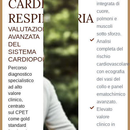
CARDIO
integrata di
cuore,
RESPIRATORIA
polmoni e
muscoli
VALUTAZIONE
sotto sforzo.
AVANZATA
Analisi
DEL
completa del
SISTEMA
rischio
CARDIOPOLMONARE.
cardiovascolare
Percorso
con ecografia
diagnostico
dei vasi del
specialistico
collo e panel
ad alto
valore
ematochimico
clinico,
avanzato.
centrato
Elevato
sul CPET
valore
come gold
clinico in
standard