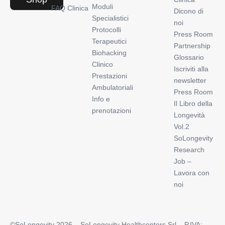
Moduli
FAQ Clinica
Dicono di
Specialistici
noi
Protocolli
Press Room
Terapeutici
Partnership
Biohacking
Glossario
Clinico
Iscriviti alla
Prestazioni
newsletter
Ambulatoriali
Press Room
Info e
Il Libro della
prenotazioni
Longevità
Vol.2
SoLongevity
Research
Job –
Lavora con
noi
©SoLongevity 2026 – SoLongevity Healthcenters Srl – P.IVA: