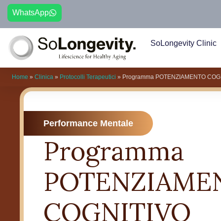
WhatsApp
SoLongevity Clinic
Home
»
Clinica
»
Protocolli Terapeutici
»
Programma POTENZIAMENTO COG
Performance Mentale
Programma
POTENZIAME
COGNITIVO