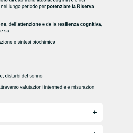
o nel lungo periodo per
potenziare la Riserva
one
, dell’
attenzione
e della
resilienza cognitiva
,
re su:
azione e sintesi biochimica
ore, disturbi del sonno.
ttraverso valutazioni intermedie e misurazioni