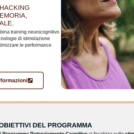
OHACKING
EMORIA,
ALE.
na training neurocognitivo
cnologie di stimolazione
ttimizzare le performance
nformazioni
OBIETTIVI DEL PROGRAMMA
Il
Programma Potenziamento Cognitivo
si focalizza sullo
stim