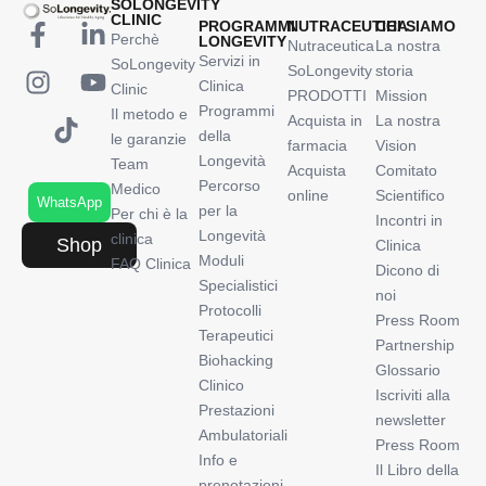
SOLONGEVITY
CLINIC
PROGRAMMI
NUTRACEUTICA
CHI SIAMO
Perchè
LONGEVITY
Nutraceutica
La nostra
Servizi in
SoLongevity
SoLongevity
storia
Clinica
Clinic
PRODOTTI
Mission
Programmi
Il metodo e
Acquista in
La nostra
della
le garanzie
farmacia
Vision
Longevità
Team
Acquista
Comitato
Percorso
Medico
online
Scientifico
WhatsApp
per la
Per chi è la
Incontri in
Longevità
clinica
Shop
Clinica
Moduli
FAQ Clinica
Dicono di
Specialistici
noi
Protocolli
Press Room
Terapeutici
Partnership
Biohacking
Glossario
Clinico
Iscriviti alla
Prestazioni
newsletter
Ambulatoriali
Press Room
Info e
Il Libro della
prenotazioni