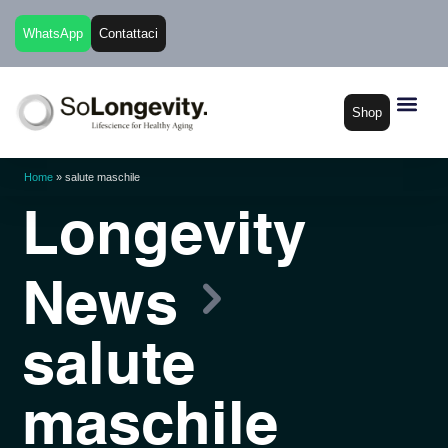
WhatsApp
Contattaci
Shop
Home
»
salute maschile
Longevity
News
salute
maschile