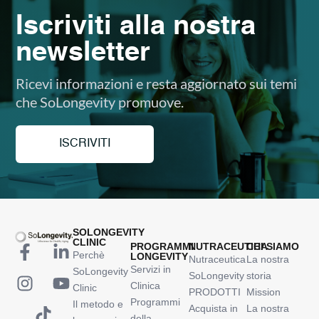
Iscriviti alla nostra
newsletter
Ricevi informazioni e resta aggiornato sui temi
che SoLongevity promuove.
ISCRIVITI
SOLONGEVITY
CLINIC
PROGRAMMI
NUTRACEUTICA
CHI SIAMO
Perchè
LONGEVITY
Nutraceutica
La nostra
Servizi in
SoLongevity
SoLongevity
storia
Clinica
Clinic
PRODOTTI
Mission
Programmi
Il metodo e
Acquista in
La nostra
della