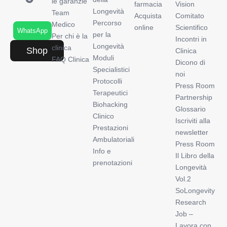
le garanzie
farmacia
Vision
Longevità
Team
Acquista
Comitato
Percorso
Medico
online
Scientifico
WhatsApp
per la
Per chi è la
Incontri in
Longevità
clinica
Shop
Clinica
Moduli
FAQ Clinica
Dicono di
Specialistici
noi
Protocolli
Press Room
Terapeutici
Partnership
Biohacking
Glossario
Clinico
Iscriviti alla
Prestazioni
newsletter
Ambulatoriali
Press Room
Info e
Il Libro della
prenotazioni
Longevità
Vol.2
SoLongevity
Research
Job –
Lavora con