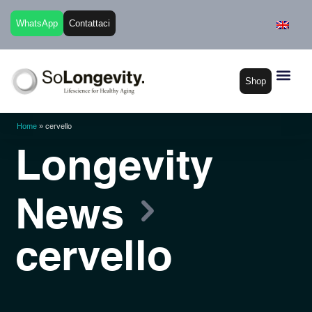
WhatsApp
Contattaci
Shop
Home
»
cervello
Longevity
News
cervello