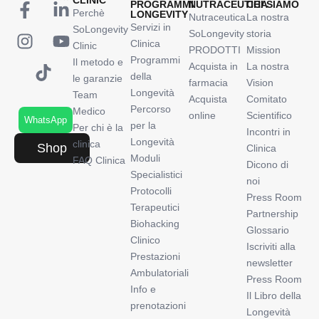
CLINIC
PROGRAMMI
NUTRACEUTICA
CHI SIAMO
Perchè
LONGEVITY
Nutraceutica
La nostra
Servizi in
SoLongevity
SoLongevity
storia
Clinica
Clinic
PRODOTTI
Mission
Programmi
Il metodo e
Acquista in
La nostra
della
le garanzie
farmacia
Vision
Longevità
Team
Acquista
Comitato
Percorso
Medico
online
Scientifico
WhatsApp
per la
Per chi è la
Incontri in
Longevità
clinica
Shop
Clinica
Moduli
FAQ Clinica
Dicono di
Specialistici
noi
Protocolli
Press Room
Terapeutici
Partnership
Biohacking
Glossario
Clinico
Iscriviti alla
Prestazioni
newsletter
Ambulatoriali
Press Room
Info e
Il Libro della
prenotazioni
Longevità