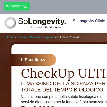
WhatsApp
SoLongevity Clinic
Home
»
Clinica
»
Checkup Longevità
»
Ultimate Checkup
L'Eccellenza
CheckUp ULT
IL MASSIMO DELLA SCIENZA PER
TOTALE DEL TEMPO BIOLOGICO.
Valutazione completa della salute fisiologica e dell’
servizio diagnostico per la longevità più avanzato in