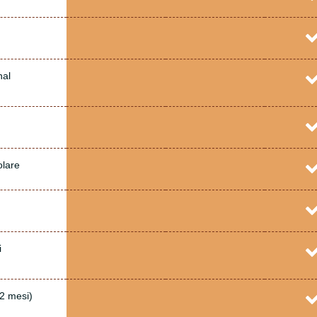
nal
olare
i
 2 mesi)