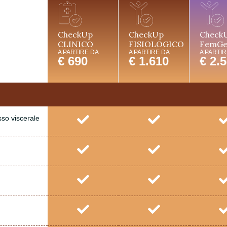
CheckUp
CheckUp
Check
CLINICO
FISIOLOGICO
FemGe
A PARTIRE DA
A PARTIRE DA
A PARTIR
€ 690
€ 1.610
€ 2.
so viscerale