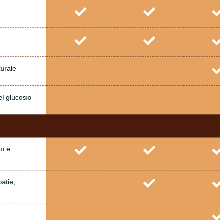
turale
el glucosio
to e
atie,