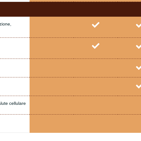
zione,
lute cellulare