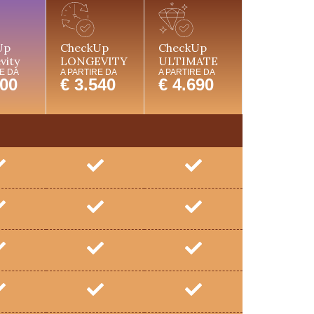
Up
CheckUp
CheckUp
vity
LONGEVITY
ULTIMATE
E DA
A PARTIRE DA
A PARTIRE DA
500
€ 3.540
€ 4.690