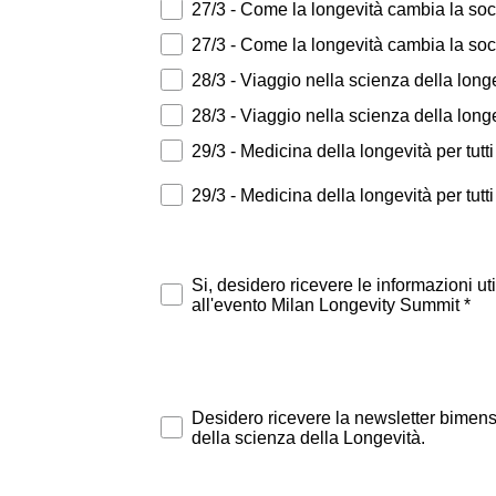
27/3 - Come la longevità cambia la soc
27 Pomeriggio
27/3 - Come la longevità cambia la soc
28 Mattina
28_Pomeriggio
28/3 - Viaggio nella scienza della long
29_Mattina
29/3 - Medicina della longevità per tutti
29_Pomeriggio
29/3 - Medicina della longevità per tutt
Accettazione privacy policy*
Si, desidero ricevere le informazioni ut
all'evento Milan Longevity Summit *
Desidero ricevere la newsletter bimensil
Desidero ricevere la newsletter bimens
della scienza della Longevità.