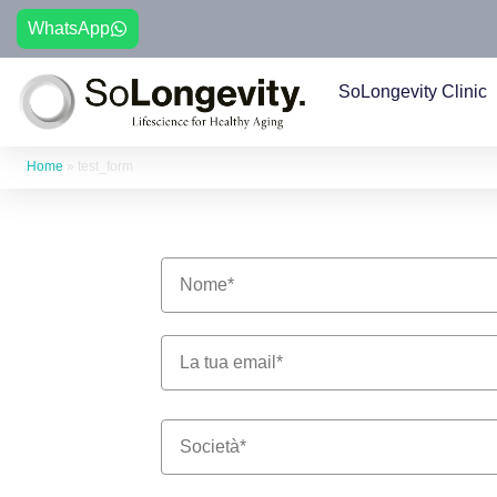
WhatsApp
SoLongevity Clinic
Home
»
test_form
Il tuo indirizzo email*
Società *