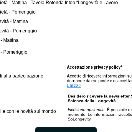
ietà - Mattina - Tavola Rotonda Intoo “Longevità e Lavoro
ietà - Pomeriggio
28/3 - Viaggio nella scienza della longevità - Mattina
evità - Pomeriggio
 - Mattina
i - Pomeriggio
Accettazione privacy policy*
ili alla partecipazione
Accetto di ricevere informazioni sui 
domande da me poste e di accetta
Utilizzo
.
Desidero ricevere la newsletter
Scienza della Longevità.
Iscrizione opzionale
. È possibile di
e con le novità sul mondo della scienza della Longevità.
ile con le novità sul mondo
momento. Le informazioni raccolte
SoLongevity.