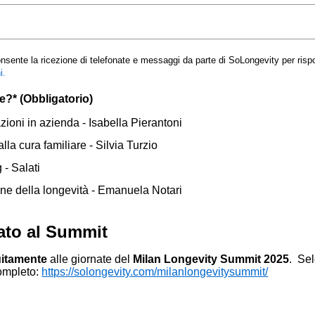
onsente la ricezione di telefonate e messaggi da parte di SoLongevity per rispon
i.
e?* (Obbligatorio)
zioni in azienda - Isabella Pierantoni
la cura familiare - Silvia Turzio
- Salati
one della longevità - Emanuela Notari
vato al Summit
uitamente
alle giornate del
Milan Longevity Summit 2025
. Sel
completo:
https://solongevity.com/milanlongevitysummit/