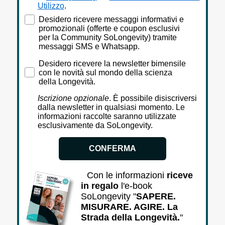
Utilizzo
.
Accettazione marketing sms - Whatsapp
Desidero ricevere messaggi informativi e
promozionali (offerte e coupon esclusivi
per la Community SoLongevity) tramite
messaggi SMS e Whatsapp.
Desidero ricevere la newsletter bimensile con le novi
Desidero ricevere la newsletter bimensile
con le novità sul mondo della scienza
della Longevità.
Iscrizione opzionale
. È possibile disiscriversi
dalla newsletter in qualsiasi momento. Le
informazioni raccolte saranno utilizzate
esclusivamente da SoLongevity.
CONFERMA
Con le informazioni
riceve
in regalo
l'e-book
SoLongevity "
SAPERE.
MISURARE. AGIRE. La
Strada della Longevità.
"