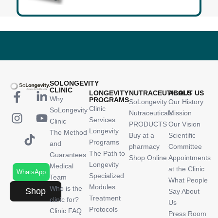
SOLONGEVITY
CLINIC
LONGEVITY
NUTRACEUTICALS
ABOUT US
Why
PROGRAMS
SoLongevity
Our History
Clinic
SoLongevity
Nutraceuticals
Mission
Services
Clinic
PRODUCTS
Our Vision
Longevity
The Method
Buy at a
Scientific
Programs
and
pharmacy
Committee
The Path to
Guarantees
Shop Online
Appointments
Longevity
Medical
at the Clinic
WhatsApp
Specialized
Team
What People
Modules
Who is the
Shop
Say About
Treatment
clinic for?
Us
Protocols
Clinic FAQ
Press Room