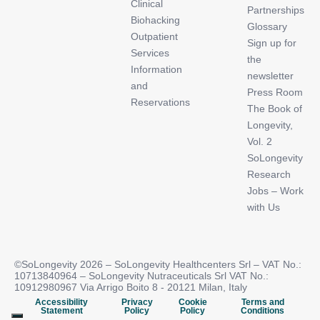
Clinical
Partnerships
Biohacking
Glossary
Outpatient
Sign up for
Services
the
Information
newsletter
and
Press Room
Reservations
The Book of
Longevity,
Vol. 2
SoLongevity
Research
Jobs – Work
with Us
©SoLongevity 2026 – SoLongevity Healthcenters Srl – VAT No.:
10713840964 – SoLongevity Nutraceuticals Srl VAT No.:
10912980967 Via Arrigo Boito 8 - 20121 Milan, Italy
Accessibility
Privacy
Cookie
Terms and
Statement
Policy
Policy
Conditions