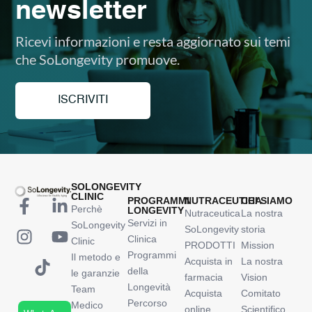
newsletter
Ricevi informazioni e resta aggiornato sui temi
che SoLongevity promuove.
ISCRIVITI
SOLONGEVITY
CLINIC
PROGRAMMI
NUTRACEUTICA
CHI SIAMO
Perchè
LONGEVITY
Nutraceutica
La nostra
Servizi in
SoLongevity
SoLongevity
storia
Clinica
Clinic
PRODOTTI
Mission
Programmi
Il metodo e
Acquista in
La nostra
della
le garanzie
farmacia
Vision
Longevità
Team
Acquista
Comitato
Percorso
Medico
online
Scientifico