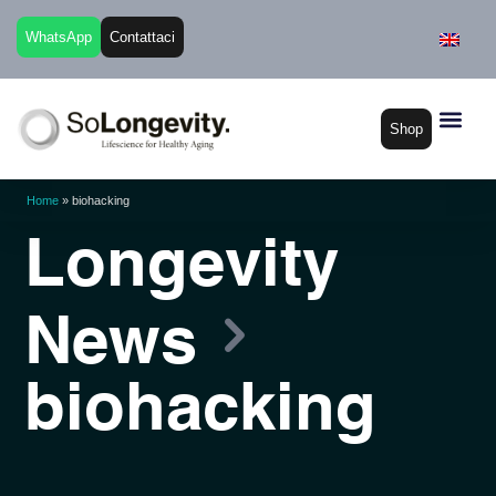
WhatsApp
Contattaci
Shop
Home
»
biohacking
Longevity
News
biohacking