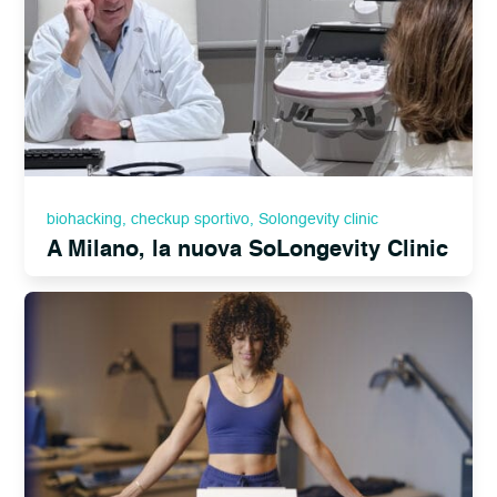
biohacking
,
checkup sportivo
,
Solongevity clinic
A Milano, la nuova SoLongevity Clinic