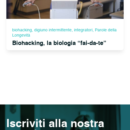
biohacking
,
digiuno intermittente
,
integratori
,
Parole della
Longevità
Biohacking, la biologia “fai-da-te”
Iscriviti alla nostra