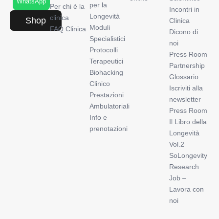
WhatsApp
per la
Per chi è la
Incontri in
Longevità
clinica
Shop
Clinica
Moduli
FAQ Clinica
Dicono di
Specialistici
noi
Protocolli
Press Room
Terapeutici
Partnership
Biohacking
Glossario
Clinico
Iscriviti alla
Prestazioni
newsletter
Ambulatoriali
Press Room
Info e
Il Libro della
prenotazioni
Longevità
Vol.2
SoLongevity
Research
Job –
Lavora con
noi