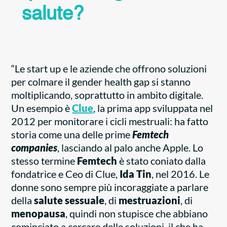
salute?
“Le start up e le aziende che offrono soluzioni
per colmare il gender health gap si stanno
moltiplicando, soprattutto in ambito digitale.
Un esempio è
Clue
, la prima app sviluppata nel
2012 per monitorare i cicli mestruali: ha fatto
storia come una delle prime
Femtech
companies
, lasciando al palo anche Apple. Lo
stesso termine
Femtech
è stato coniato dalla
fondatrice e Ceo di Clue,
Ida Tin
, nel 2016. Le
donne sono sempre più incoraggiate a parlare
della
salute sessuale
, di
mestruazioni
, di
menopausa
, quindi non stupisce che abbiano
cominciato a cercare delle soluzioni, il che ha