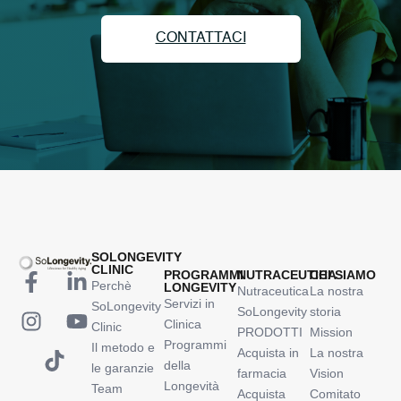
CONTATTACI
SOLONGEVITY
CLINIC
PROGRAMMI
NUTRACEUTICA
CHI SIAMO
Perchè
LONGEVITY
Nutraceutica
La nostra
Servizi in
SoLongevity
SoLongevity
storia
Clinica
Clinic
PRODOTTI
Mission
Programmi
Il metodo e
Acquista in
La nostra
della
le garanzie
farmacia
Vision
Longevità
Team
Acquista
Comitato