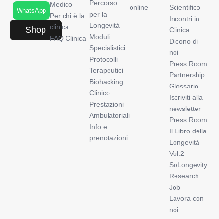
Percorso
Medico
online
Scientifico
WhatsApp
per la
Per chi è la
Incontri in
Longevità
clinica
Shop
Clinica
Moduli
FAQ Clinica
Dicono di
Specialistici
noi
Protocolli
Press Room
Terapeutici
Partnership
Biohacking
Glossario
Clinico
Iscriviti alla
Prestazioni
newsletter
Ambulatoriali
Press Room
Info e
Il Libro della
prenotazioni
Longevità
Vol.2
SoLongevity
Research
Job –
Lavora con
noi