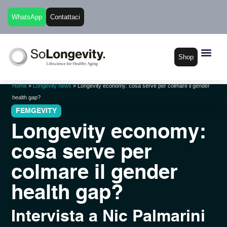
WhatsApp
Contattaci
Shop
Home
»
Longevity news
»
Longevity economy: cosa serve per colmare il gender
health gap?
Longevity economy:
cosa serve per
colmare il gender
health gap?
Intervista a Nic Palmarini