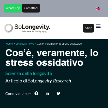
WhatsApp
Contattaci
Shop
Home
»
Longevity news
»
Cos’è, veramente, lo stress ossidativo
Cos’è, veramente, lo
stress ossidativo
Scienza della longevità
Articolo di
SoLongevity Research
Condividi
Array