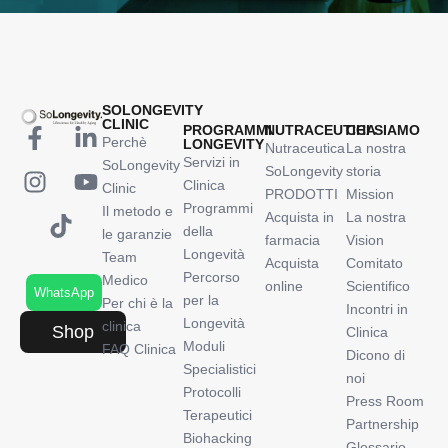
SOLONGEVITY
CLINIC
PROGRAMMI
NUTRACEUTICA
CHI SIAMO
Perchè
LONGEVITY
Nutraceutica
La nostra
Servizi in
SoLongevity
SoLongevity
storia
Clinica
Clinic
PRODOTTI
Mission
Programmi
Il metodo e
Acquista in
La nostra
della
le garanzie
farmacia
Vision
Longevità
Team
Acquista
Comitato
Percorso
Medico
online
Scientifico
WhatsApp
per la
Per chi è la
Incontri in
Longevità
clinica
Shop
Clinica
Moduli
FAQ Clinica
Dicono di
Specialistici
noi
Protocolli
Press Room
Terapeutici
Partnership
Biohacking
Glossario