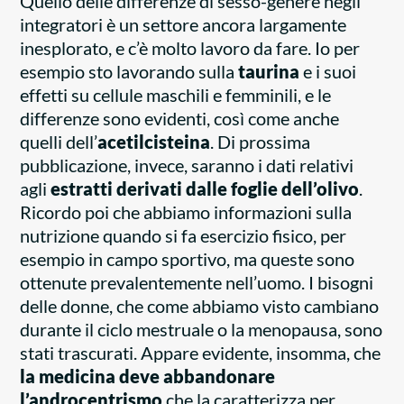
Quello delle differenze di sesso-genere negli
integratori è un settore ancora largamente
inesplorato, e c’è molto lavoro da fare. Io per
esempio sto lavorando sulla
taurina
e i suoi
effetti su cellule maschili e femminili, e le
differenze sono evidenti, così come anche
quelli dell’
acetilcisteina
. Di prossima
pubblicazione, invece, saranno i dati relativi
agli
estratti derivati dalle foglie dell’olivo
.
Ricordo poi che abbiamo informazioni sulla
nutrizione quando si fa esercizio fisico, per
esempio in campo sportivo, ma queste sono
ottenute prevalentemente nell’uomo. I bisogni
delle donne, che come abbiamo visto cambiano
durante il ciclo mestruale o la menopausa, sono
stati trascurati. Appare evidente, insomma, che
la medicina deve abbandonare
l’androcentrismo
che la caratterizza per