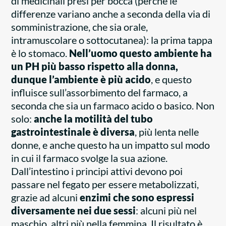
di medicinali presi per bocca (perché le
differenze variano anche a seconda della via di
somministrazione, che sia orale,
intramuscolare o sottocutanea): la prima tappa
è lo stomaco.
Nell’uomo questo ambiente ha
un PH più basso rispetto alla donna,
dunque l’ambiente è più acido
, e questo
influisce sull’assorbimento del farmaco, a
seconda che sia un farmaco acido o basico. Non
solo:
anche la motilità del tubo
gastrointestinale è diversa
, più lenta nelle
donne, e anche questo ha un impatto sul modo
in cui il farmaco svolge la sua azione.
Dall’intestino i principi attivi devono poi
passare nel fegato per essere metabolizzati,
grazie ad alcuni
enzimi che sono espressi
diversamente nei due sessi
: alcuni più nel
maschio, altri più nella femmina. Il risultato è