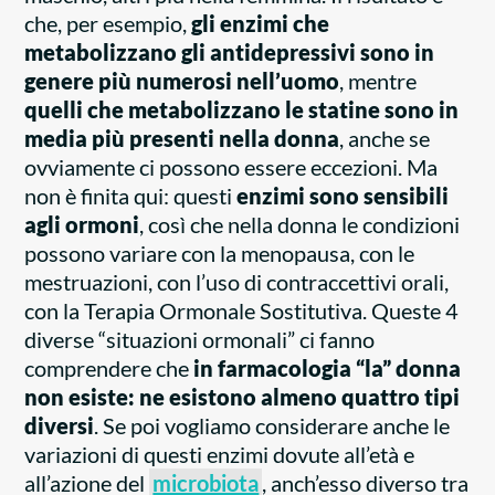
che, per esempio,
gli enzimi che
metabolizzano gli antidepressivi sono in
genere più numerosi nell’uomo
, mentre
quelli che metabolizzano le statine sono in
media più presenti nella donna
, anche se
ovviamente ci possono essere eccezioni. Ma
non è finita qui: questi
enzimi sono sensibili
agli ormoni
, così che nella donna le condizioni
possono variare con la menopausa, con le
mestruazioni, con l’uso di contraccettivi orali,
con la Terapia Ormonale Sostitutiva. Queste 4
diverse “situazioni ormonali” ci fanno
comprendere che
in farmacologia “la” donna
non esiste: ne esistono almeno quattro tipi
diversi
. Se poi vogliamo considerare anche le
variazioni di questi enzimi dovute all’età e
all’azione del
microbiota
, anch’esso diverso tra