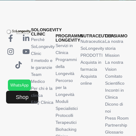
SOLONGEVITY
CLINIC
PROGRAMMI
NUTRACEUTICA
CHI SIAMO
Perchè
LONGEVITY
Nutraceutica
La nostra
Servizi in
SoLongevity
SoLongevity
storia
Clinica
Clinic
PRODOTTI
Mission
Programmi
Il metodo e
Acquista in
La nostra
della
le garanzie
farmacia
Vision
Longevità
Team
Acquista
Comitato
Percorso
Medico
online
Scientifico
WhatsApp
per la
Per chi è la
Incontri in
Longevità
clinica
Shop
Clinica
Moduli
FAQ Clinica
Dicono di
Specialistici
noi
Protocolli
Press Room
Terapeutici
Partnership
Biohacking
Glossario