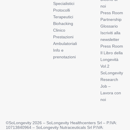
Specialistici
noi
Protocolli
Press Room
Terapeutici
Partnership
Biohacking
Glossario
Clinico
Iscriviti alla
Prestazioni
newsletter
Ambulatoriali
Press Room
Info e
Il Libro della
prenotazioni
Longevità
Vol.2
SoLongevity
Research
Job –
Lavora con
noi
©SoLongevity 2026 – SoLongevity Healthcenters Srl – P.IVA:
10713840964 – SoLongevity Nutraceuticals Srl P.IVA: