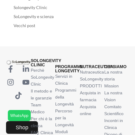
Solongevity Clinic
SoLongevity e scienza
Vecchi post
SOLONGEVITY
CLINIC
PROGRAMMI
NUTRACEUTICA
CHI SIAMO
Perchè
LONGEVITY
Nutraceutica
La nostra
Servizi in
SoLongevity
SoLongevity
storia
Clinica
Clinic
PRODOTTI
Mission
Programmi
Il metodo e
Acquista in
La nostra
della
le garanzie
farmacia
Vision
Longevità
Team
Acquista
Comitato
Percorso
Medico
online
Scientifico
WhatsApp
per la
Per chi è la
Incontri in
Longevità
clinica
Shop
Clinica
Moduli
FAQ Clinica
Dicono di