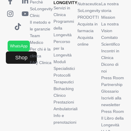
Perchè
LONGEVITY
Nutraceutica
La nostra
Servizi in
SoLongevity
SoLongevity
storia
Clinica
Clinic
PRODOTTI
Mission
Programmi
Il metodo e
Acquista in
La nostra
della
le garanzie
farmacia
Vision
Longevità
Team
Acquista
Comitato
Percorso
Medico
online
Scientifico
WhatsApp
per la
Per chi è la
Incontri in
Longevità
clinica
Shop
Clinica
Moduli
FAQ Clinica
Dicono di
Specialistici
noi
Protocolli
Press Room
Terapeutici
Partnership
Biohacking
Glossario
Clinico
Iscriviti alla
Prestazioni
newsletter
Ambulatoriali
Press Room
Info e
Il Libro della
prenotazioni
Longevità