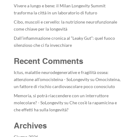
Vivere a lungo e bene: il Milan Longevity Summit
trasforma la città in un laboratorio di futuro
Cibo, muscoli e cervello: la nutrizione neurofunzionale
come chiave per la longevità
Dall’infiammazione cronica al “Leaky Gut”: quel fuoco
silenzioso che ci fa invecchiare
Recent Comments
Ictus, malattie neurodegenerative e fragilità ossea:
attenzione all’omocisteina - SoLongevity
su
Omocisteina,
un fattore di rischio cardiovascolare poco conosciuto
Memoria, si potrà riaccendere con un interruttore
molecolare? - SoLongevity
su
Che cos’è la rapamicina e
che effetti ha sulla longevità?
Archives
Giugno 2026