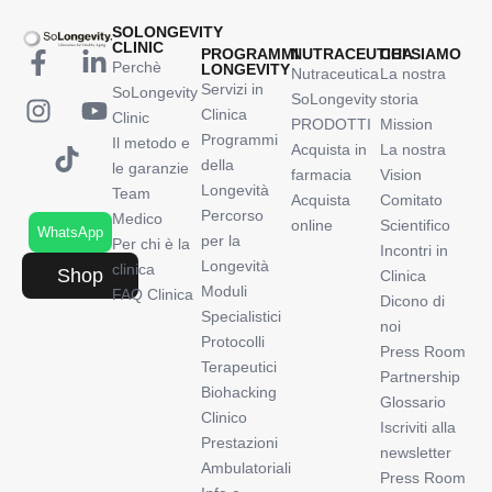
SOLONGEVITY
CLINIC
PROGRAMMI
NUTRACEUTICA
CHI SIAMO
Perchè
LONGEVITY
Nutraceutica
La nostra
Servizi in
SoLongevity
SoLongevity
storia
Clinica
Clinic
PRODOTTI
Mission
Programmi
Il metodo e
Acquista in
La nostra
della
le garanzie
farmacia
Vision
Longevità
Team
Acquista
Comitato
Percorso
Medico
online
Scientifico
WhatsApp
per la
Per chi è la
Incontri in
Longevità
clinica
Shop
Clinica
Moduli
FAQ Clinica
Dicono di
Specialistici
noi
Protocolli
Press Room
Terapeutici
Partnership
Biohacking
Glossario
Clinico
Iscriviti alla
Prestazioni
newsletter
Ambulatoriali
Press Room