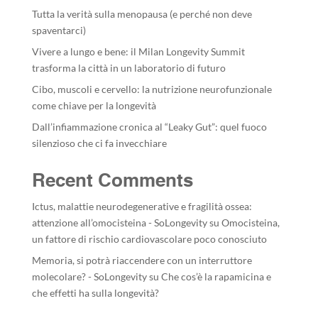
Tutta la verità sulla menopausa (e perché non deve
spaventarci)
Vivere a lungo e bene: il Milan Longevity Summit
trasforma la città in un laboratorio di futuro
Cibo, muscoli e cervello: la nutrizione neurofunzionale
come chiave per la longevità
Dall’infiammazione cronica al “Leaky Gut”: quel fuoco
silenzioso che ci fa invecchiare
Recent Comments
Ictus, malattie neurodegenerative e fragilità ossea:
attenzione all’omocisteina - SoLongevity
su
Omocisteina,
un fattore di rischio cardiovascolare poco conosciuto
Memoria, si potrà riaccendere con un interruttore
molecolare? - SoLongevity
su
Che cos’è la rapamicina e
che effetti ha sulla longevità?