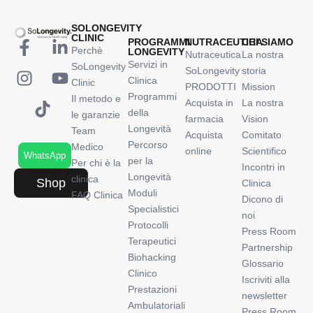
SOLONGEVITY
CLINIC
PROGRAMMI
NUTRACEUTICA
CHI SIAMO
Perchè
LONGEVITY
Nutraceutica
La nostra
Servizi in
SoLongevity
SoLongevity
storia
Clinica
Clinic
PRODOTTI
Mission
Programmi
Il metodo e
Acquista in
La nostra
della
le garanzie
farmacia
Vision
Longevità
Team
Acquista
Comitato
Percorso
Medico
online
Scientifico
WhatsApp
per la
Per chi è la
Incontri in
Longevità
clinica
Shop
Clinica
Moduli
FAQ Clinica
Dicono di
Specialistici
noi
Protocolli
Press Room
Terapeutici
Partnership
Biohacking
Glossario
Clinico
Iscriviti alla
Prestazioni
newsletter
Ambulatoriali
Press Room