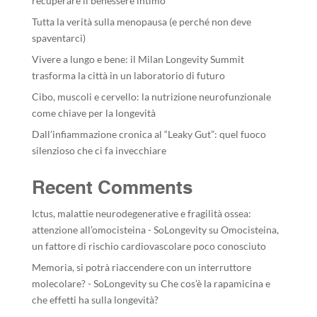
recuperare il benessere intimo
Tutta la verità sulla menopausa (e perché non deve
spaventarci)
Vivere a lungo e bene: il Milan Longevity Summit
trasforma la città in un laboratorio di futuro
Cibo, muscoli e cervello: la nutrizione neurofunzionale
come chiave per la longevità
Dall’infiammazione cronica al “Leaky Gut”: quel fuoco
silenzioso che ci fa invecchiare
Recent Comments
Ictus, malattie neurodegenerative e fragilità ossea:
attenzione all’omocisteina - SoLongevity
su
Omocisteina,
un fattore di rischio cardiovascolare poco conosciuto
Memoria, si potrà riaccendere con un interruttore
molecolare? - SoLongevity
su
Che cos’è la rapamicina e
che effetti ha sulla longevità?