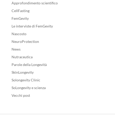
Approfondimento scientifico
CellFasting
FemGevity
Le interviste di FemGevity
Nascosto
NeuroProtection
News
Nutraceutica
Parole della Longevità
SkinLongevity
Solongevity Clinic
SoLongevity e scienza
Vecchi post