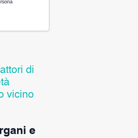
ersona
ttori di
età
o vicino
rgani e