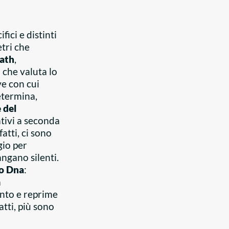
ici e distinti
etri che
ath
,
 che valuta lo
ve con cui
determina,
 del
ativi a seconda
atti, ci sono
gio per
angano silenti.
ro Dna
:
a
ento e reprime
atti, più sono