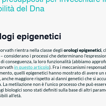
bilità del Dna
logi epigenetici
Horvath rientra nella classe degli
orologi epigenetici
, 
 – considerano i processi che determinano l’espressio
e, di conseguenza, la loro funzionalità (abbiamo appro
 Horvath
in questo articolo
). Fra i meccanismi responsab
mento, quelli epigenetici hanno mostrato di avere un 
 anche maggiore rispetto ai danni genetici che si acc
. La metilazione non è l’unico processo che può esser
gi biologici sono stati definiti sulla base di altri param
ibili all’età.