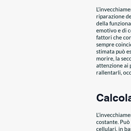
L’invecchiament
riparazione de
della funzional
emotivo e di c
fattori che co
sempre coincid
stimata può e
morire, la se
attenzione ai 
rallentarli, oc
Calcola
L’invecchiame
costante. Può 
cellulari, in b