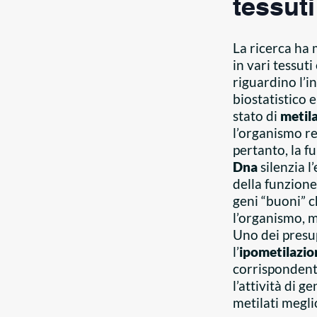
tessut
La ricerca ha 
in vari tessuti
riguardino l’i
biostatistico 
stato di
metil
l’organismo re
pertanto, la f
Dna
silenzia l
della funzione
geni “buoni” 
l’organismo, m
Uno dei presup
l’
ipometilazio
corrisponden
l’attività di g
metilati megli