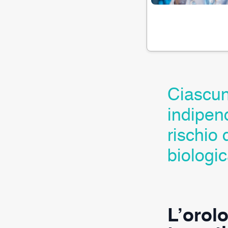
Ciascun
indipend
rischio 
biologic
L’orolo