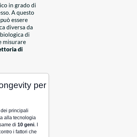
ico in grado di
sso. A questo
 può essere
ica diversa da
 biologica di
 e misurare
ettoria di
ongevity per
dei principali
da alla tecnologia
esame di
10 geni
. I
ontro i fattori che