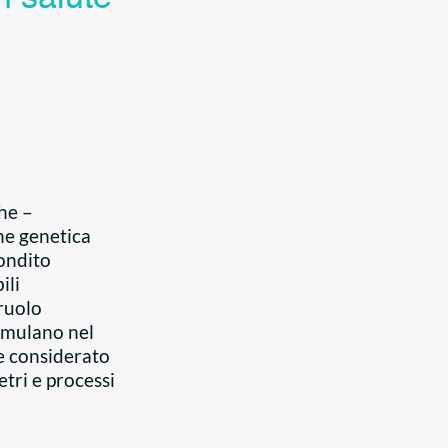
che –
ne genetica
fondito
ili
ruolo
umulano nel
e considerato
etri e processi