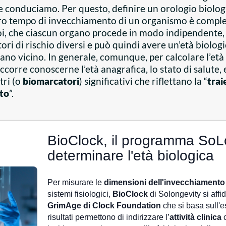
che conduciamo. Per questo, definire un orologio biolog
ero tempo di invecchiamento di un organismo è comple
poi, che ciascun organo procede in modo indipendente,
tori di rischio diversi e può quindi avere un’età biolog
gano vicino. In generale, comunque, per calcolare l’età
corre conoscerne l’età anagrafica, lo stato di salute,
tri (o
biomarcatori
) significativi che riflettano la “
trai
to
”.
BioClock, il programma SoL
determinare l'età biologica
Per misurare le
dimensioni dell'invecchiamento
sistemi fisiologici,
BioClock
di Solongevity si affi
GrimAge di Clock Foundation
che si basa sull'
risultati permettono di indirizzare l’
attività clinica
c