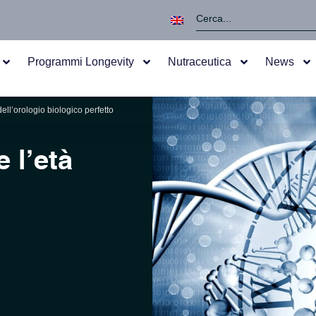
Programmi Longevity
Nutraceutica
News
dell’orologio biologico perfetto
 l’età