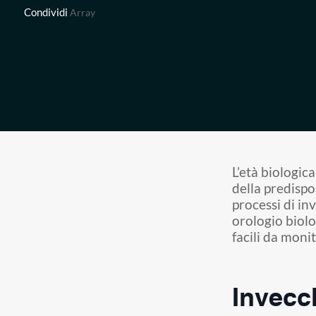
Condividi
Array
L’età biologic
della predispo
processi di in
orologio biolo
facili da moni
Invecc