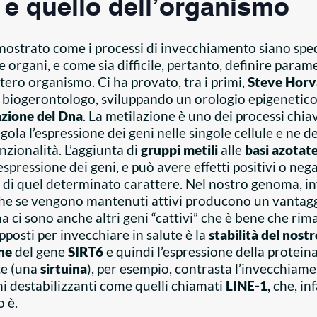
i e quello dell’organismo
mostrato come i processi di invecchiamento siano specif
 e organi, e come sia difficile, pertanto, definire param
ntero organismo. Ci ha provato, tra i primi,
Steve Horv
e biogerontologo, sviluppando un orologio epigenetico
azione del Dna
. La metilazione è uno dei processi chia
gola l’espressione dei geni nelle singole cellule e ne 
unzionalità. L’aggiunta di
gruppi metili
alle
basi azotate
’espressione dei geni, e può avere effetti positivi o neg
 di quel determinato carattere. Nel nostro genoma, inf
che se vengono mantenuti attivi producono un vantag
a ci sono anche altri geni “cattivi” che è bene che rim
posti per invecchiare in salute è la
stabilità del nost
ne
del gene
SIRT6
e quindi l’espressione della protein
te (una
sirtuina
), per esempio, contrasta l’invecchiam
eni destabilizzanti come quelli chiamati
LINE-1,
che, inf
o è.