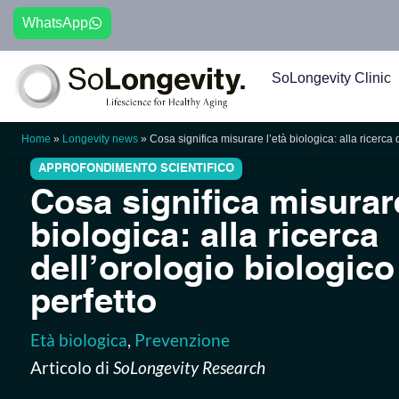
WhatsApp
SoLongevity Clinic
Home
»
Longevity news
»
Cosa significa misurare l’età biologica: alla ricerca 
Cosa significa misurare
biologica: alla ricerca
dell’orologio biologico
perfetto
Età biologica
,
Prevenzione
Articolo di
SoLongevity Research