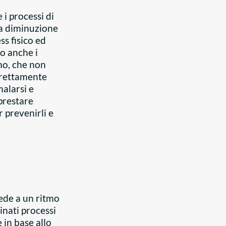
 i processi di
la diminuzione
ss fisico ed
no anche i
mo, che non
orrettamente
alarsi e
prestare
 prevenirli e
ede a un ritmo
inati processi
e in base allo