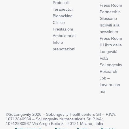
Protocolli
Press Room
Terapeutici
Partnership
Biohacking
Glossario
Clinico
Iscriviti alla
Prestazioni
newsletter
Ambulatoriali
Press Room
Info e
Il Libro della
prenotazioni
Longevità
Vol.2
SoLongevity
Research
Job –
Lavora con
noi
©SoLongevity 2026 – SoLongevity Healthcenters Srl – P.IVA:
10713840964 – SoLongevity Nutraceuticals Srl P.IVA:
10912980967 Via Arrigo Boito 8 - 20121 Milano, Italia