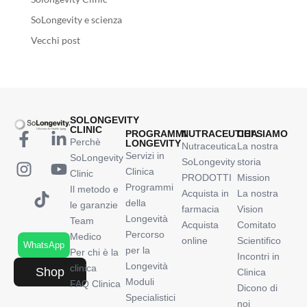
SoLongevity e scienza
Vecchi post
SOLONGEVITY
CLINIC
PROGRAMMI
NUTRACEUTICA
CHI SIAMO
Perchè
LONGEVITY
Nutraceutica
La nostra
Servizi in
SoLongevity
SoLongevity
storia
Clinica
Clinic
PRODOTTI
Mission
Programmi
Il metodo e
Acquista in
La nostra
della
le garanzie
farmacia
Vision
Longevità
Team
Acquista
Comitato
Percorso
Medico
online
Scientifico
WhatsApp
per la
Per chi è la
Incontri in
Longevità
clinica
Shop
Clinica
Moduli
FAQ Clinica
Dicono di
Specialistici
noi