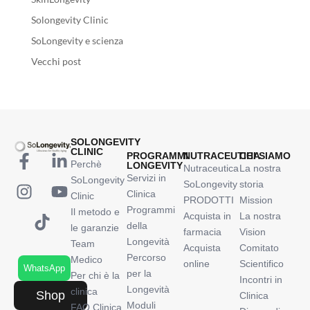
Solongevity Clinic
SoLongevity e scienza
Vecchi post
SOLONGEVITY
CLINIC
PROGRAMMI
NUTRACEUTICA
CHI SIAMO
Perchè
LONGEVITY
Nutraceutica
La nostra
Servizi in
SoLongevity
SoLongevity
storia
Clinica
Clinic
PRODOTTI
Mission
Programmi
Il metodo e
Acquista in
La nostra
della
le garanzie
farmacia
Vision
Longevità
Team
Acquista
Comitato
Percorso
Medico
online
Scientifico
WhatsApp
per la
Per chi è la
Incontri in
Longevità
clinica
Shop
Clinica
Moduli
FAQ Clinica