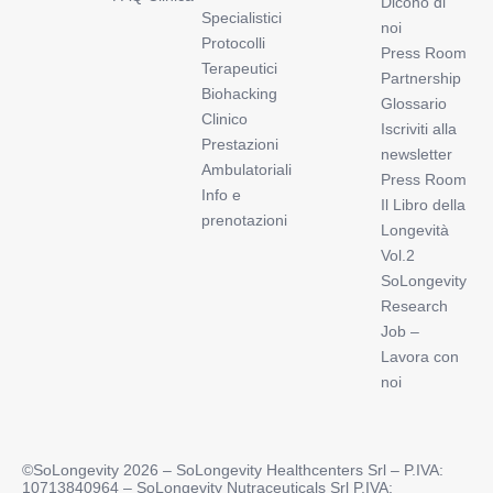
Dicono di
Specialistici
noi
Protocolli
Press Room
Terapeutici
Partnership
Biohacking
Glossario
Clinico
Iscriviti alla
Prestazioni
newsletter
Ambulatoriali
Press Room
Info e
Il Libro della
prenotazioni
Longevità
Vol.2
SoLongevity
Research
Job –
Lavora con
noi
©SoLongevity 2026 – SoLongevity Healthcenters Srl – P.IVA:
10713840964 – SoLongevity Nutraceuticals Srl P.IVA: