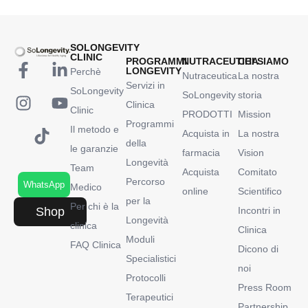
SOLONGEVITY
CLINIC
PROGRAMMI
NUTRACEUTICA
CHI SIAMO
LONGEVITY
Perchè
Nutraceutica
La nostra
Servizi in
SoLongevity
SoLongevity
storia
Clinica
Clinic
PRODOTTI
Mission
Programmi
Il metodo e
Acquista in
La nostra
della
le garanzie
farmacia
Vision
Longevità
Team
Acquista
Comitato
Percorso
WhatsApp
Medico
online
Scientifico
per la
Per chi è la
Shop
Incontri in
Longevità
clinica
Clinica
Moduli
FAQ Clinica
Dicono di
Specialistici
noi
Protocolli
Press Room
Terapeutici
Partnership