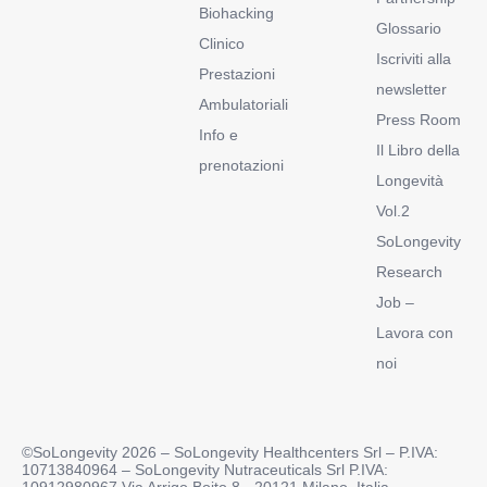
Biohacking
Glossario
Clinico
Iscriviti alla
Prestazioni
newsletter
Ambulatoriali
Press Room
Info e
Il Libro della
prenotazioni
Longevità
Vol.2
SoLongevity
Research
Job –
Lavora con
noi
©SoLongevity 2026 – SoLongevity Healthcenters Srl – P.IVA:
10713840964 – SoLongevity Nutraceuticals Srl P.IVA:
10912980967 Via Arrigo Boito 8 - 20121 Milano, Italia