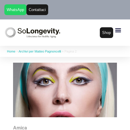
WhatsApp
Contattaci
Shop
Home
»
Archivi per Matteo Pagnoncelli
»
Pagina 2
Amica