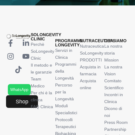
SOLONGEVITY
CLINIC
PROGRAMMI
NUTRACEUTICA
CHI SIAMO
Perchè
LONGEVITY
Nutraceutica
La nostra
Servizi in
SoLongevity
SoLongevity
storia
Clinica
Clinic
PRODOTTI
Mission
Programmi
Il metodo e
Acquista in
La nostra
della
le garanzie
farmacia
Vision
Longevità
Team
Acquista
Comitato
Percorso
Medico
online
Scientifico
WhatsApp
per la
Per chi è la
Incontri in
Longevità
clinica
Shop
Clinica
Moduli
FAQ Clinica
Dicono di
Specialistici
noi
Protocolli
Press Room
Terapeutici
Partnership
Biohacking