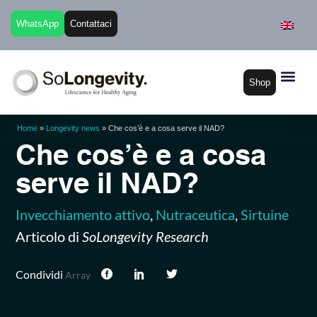
WhatsApp
Contattaci
Shop
Home
»
Longevity news
»
Che cos’è e a cosa serve il NAD?
Che cos’è e a cosa
serve il NAD?
Invecchiamento attivo
,
Nutraceutica
,
Sirtuine
Articolo di
SoLongevity Research
Condividi
Array