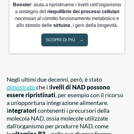
Booster
: aiuta a ripristinarne i livelli nell'organismo
a sostegno del
riequilibrio dei processi cellulari
necessari al corretto funzionamento metabolico e
allo stimolo delle
sirtuine
, i geni della longevità.
SCOPRI DI PIÙ
Negli ultimi due decenni, però, è stato
di
m
ostrato
che i l
ivelli di NAD possono
essere
ripristinati
, per esempio con il ricorso
a un’opportuna integrazione alimentare.
I
ntegratori
contenenti i precursori della
molecola NAD, ossia molecole utilizzate
dall’organismo per produrre NAD, come
la
vitamina B3
– nelle sue diverse forme: