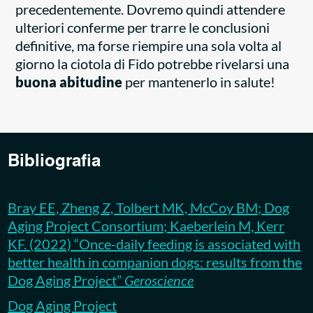
precedentemente. Dovremo quindi attendere
ulteriori conferme per trarre le conclusioni
definitive, ma forse riempire una sola volta al
giorno la ciotola di Fido potrebbe rivelarsi una
buona abitudine
per mantenerlo in salute!
Bibliografia
Bray EE, Zheng Z, Tolbert MK, McCoy BM; Dog
Aging Project Consortium; Kaeberlein M, Kerr
KF. (2022) “Once-daily feeding is associated with
better health in companion dogs: results from the
Dog Aging Project”
Geroscience
Dog Aging Project