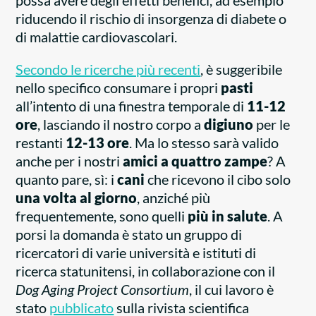
possa avere degli effetti benefici, ad esempio
riducendo il rischio di insorgenza di diabete o
di malattie cardiovascolari.
Secondo le ricerche più recenti
, è suggeribile
nello specifico consumare i propri
pasti
all’intento di una finestra temporale di
11-12
ore
, lasciando il nostro corpo a
digiuno
per le
restanti
12-13 ore
. Ma lo stesso sarà valido
anche per i nostri
amici a quattro zampe
? A
quanto pare, sì: i
cani
che ricevono il cibo solo
una volta al giorno
, anziché più
frequentemente, sono quelli
più in salute
. A
porsi la domanda è stato un gruppo di
ricercatori di varie università e istituti di
ricerca statunitensi, in collaborazione con il
Dog Aging Project Consortium
, il cui lavoro è
stato
pubblicato
sulla rivista scientifica