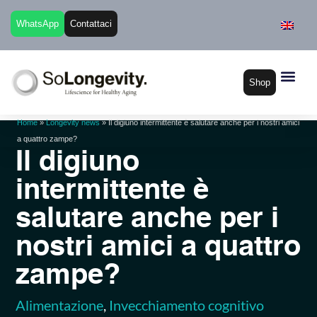
WhatsApp
Contattaci
Shop
Home
»
Longevity news
»
Il digiuno intermittente è salutare anche per i nostri amici
a quattro zampe?
Il digiuno
intermittente è
salutare anche per i
nostri amici a quattro
zampe?
Alimentazione
,
Invecchiamento cognitivo