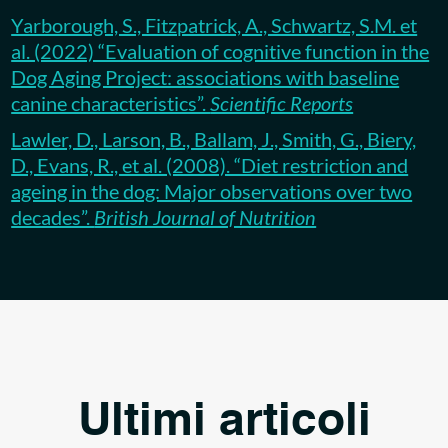
Yarborough, S., Fitzpatrick, A., Schwartz, S.M. et
al. (2022) “Evaluation of cognitive function in the
Dog Aging Project: associations with baseline
canine characteristics”.
Scientific Reports
Lawler, D., Larson, B., Ballam, J., Smith, G., Biery,
D., Evans, R., et al. (2008). “Diet restriction and
ageing in the dog: Major observations over two
decades”.
British Journal of Nutrition
Ultimi articoli