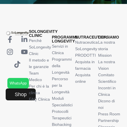
SOLONGEVITY
CLINIC
PROGRAMMI
NUTRACEUTICA
CHI SIAMO
Perchè
LONGEVITY
Nutraceutica
La nostra
Servizi in
SoLongevity
SoLongevity
storia
Clinica
Clinic
PRODOTTI
Mission
Programmi
Il metodo e
Acquista in
La nostra
della
le garanzie
farmacia
Vision
Longevità
Team
Acquista
Comitato
Percorso
Medico
online
Scientifico
WhatsApp
per la
Per chi è la
Incontri in
Longevità
clinica
Shop
Clinica
Moduli
FAQ Clinica
Dicono di
Specialistici
noi
Protocolli
Press Room
Terapeutici
Partnership
Biohacking