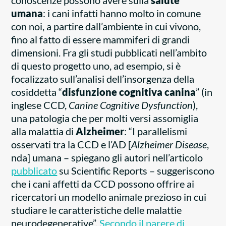
conoscenze possono avere sulla
salute
umana
: i cani infatti hanno molto in comune
con noi, a partire dall’ambiente in cui vivono,
fino al fatto di essere mammiferi di grandi
dimensioni. Fra gli studi pubblicati nell’ambito
di questo progetto uno, ad esempio, si è
focalizzato sull’analisi dell’insorgenza della
cosiddetta “
disfunzione cognitiva canina
” (in
inglese CCD,
Canine Cognitive Dysfunction
),
una patologia che per molti versi assomiglia
alla malattia di
Alzheimer
: “I parallelismi
osservati tra la CCD e l’AD [
Alzheimer Disease
,
nda] umana – spiegano gli autori nell’articolo
pubblicato
su Scientific Reports – suggeriscono
che i cani affetti da CCD possono offrire ai
ricercatori un modello animale prezioso in cui
studiare le caratteristiche delle malattie
neurodegenerative”.
Secondo il parere di